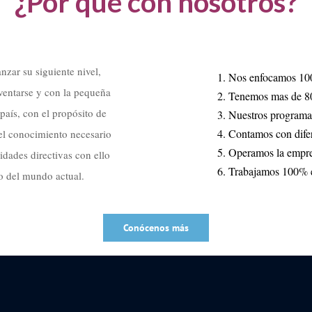
¿Por qué con nosotros?
zar su siguiente nivel,
Nos enfocamos 10
ventarse y con la pequeña
Tenemos mas de 800
aís, con el propósito de
Nuestros programa
Contamos con difer
el conocimiento necesario
Operamos la empres
idades directivas con ello
Trabajamos 100% en
o del mundo actual.
Conócenos más